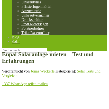
Unkrautvlies
Pflasterfugenmörtel
Anzuchterde
Unkrautvernichter
Drucksprüher
Profi Motorsägen
Forstnerbohrer
Trike Rasenmäher
Blog
Solar
Enpal Solaranlage mieten – Test und
Erfahrungen
Veröffentlicht von
Jonas Weckerle
Kategorie(n):
Solar Tests und
Vergleiche
1337
WhatsApp
teilen
mailen