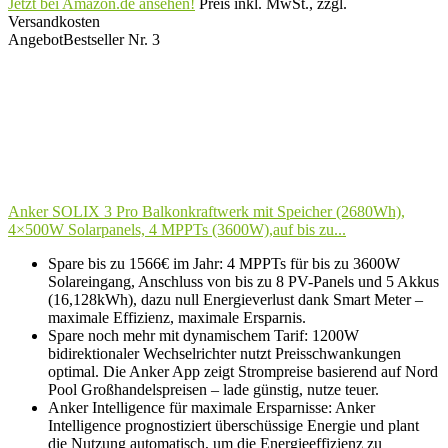
Jetzt bei Amazon.de ansehen!
Preis inkl. MwSt., zzgl.
Versandkosten
Angebot
Bestseller Nr. 3
Anker SOLIX 3 Pro Balkonkraftwerk mit Speicher (2680Wh),
4×500W Solarpanels, 4 MPPTs (3600W),auf bis zu...
Spare bis zu 1566€ im Jahr: 4 MPPTs für bis zu 3600W
Solareingang, Anschluss von bis zu 8 PV-Panels und 5 Akkus
(16,128kWh), dazu null Energieverlust dank Smart Meter –
maximale Effizienz, maximale Ersparnis.
Spare noch mehr mit dynamischem Tarif: 1200W
bidirektionaler Wechselrichter nutzt Preisschwankungen
optimal. Die Anker App zeigt Strompreise basierend auf Nord
Pool Großhandelspreisen – lade günstig, nutze teuer.
Anker Intelligence für maximale Ersparnisse: Anker
Intelligence prognostiziert überschüssige Energie und plant
die Nutzung automatisch, um die Energieeffizienz zu