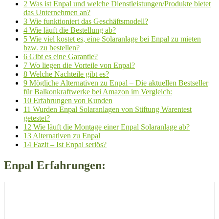
2
Was ist Enpal und welche Dienstleistungen/Produkte bietet
das Unternehmen an?
3
Wie funktioniert das Geschäftsmodell?
4
Wie läuft die Bestellung ab?
5
Wie viel kostet es, eine Solaranlage bei Enpal zu mieten
bzw. zu bestellen?
6
Gibt es eine Garantie?
7
Wo liegen die Vorteile von Enpal?
8
Welche Nachteile gibt es?
9
Mögliche Alternativen zu Enpal – Die aktuellen Bestseller
für Balkonkraftwerke bei Amazon im Vergleich:
10
Erfahrungen von Kunden
11
Wurden Enpal Solaranlagen von Stiftung Warentest
getestet?
12
Wie läuft die Montage einer Enpal Solaranlage ab?
13
Alternativen zu Enpal
14
Fazit – Ist Enpal seriös?
Enpal Erfahrungen: