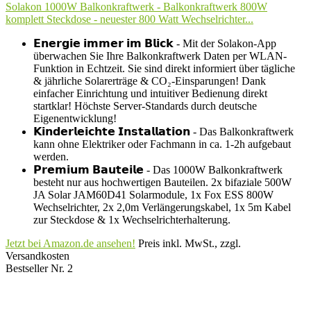
Solakon 1000W Balkonkraftwerk - Balkonkraftwerk 800W
komplett Steckdose - neuester 800 Watt Wechselrichter...
𝗘𝗻𝗲𝗿𝗴𝗶𝗲 𝗶𝗺𝗺𝗲𝗿 𝗶𝗺 𝗕𝗹𝗶𝗰𝗸 - Mit der Solakon-App
überwachen Sie Ihre Balkonkraftwerk Daten per WLAN-
Funktion in Echtzeit. Sie sind direkt informiert über tägliche
& jährliche Solarerträge & CO₂-Einsparungen! Dank
einfacher Einrichtung und intuitiver Bedienung direkt
startklar! Höchste Server-Standards durch deutsche
Eigenentwicklung!
𝗞𝗶𝗻𝗱𝗲𝗿𝗹𝗲𝗶𝗰𝗵𝘁𝗲 𝗜𝗻𝘀𝘁𝗮𝗹𝗹𝗮𝘁𝗶𝗼𝗻 - Das Balkonkraftwerk
kann ohne Elektriker oder Fachmann in ca. 1-2h aufgebaut
werden.
𝗣𝗿𝗲𝗺𝗶𝘂𝗺 𝗕𝗮𝘂𝘁𝗲𝗶𝗹𝗲 - Das 1000W Balkonkraftwerk
besteht nur aus hochwertigen Bauteilen. 2x bifaziale 500W
JA Solar JAM60D41 Solarmodule, 1x Fox ESS 800W
Wechselrichter, 2x 2,0m Verlängerungskabel, 1x 5m Kabel
zur Steckdose & 1x Wechselrichterhalterung.
Jetzt bei Amazon.de ansehen!
Preis inkl. MwSt., zzgl.
Versandkosten
Bestseller Nr. 2