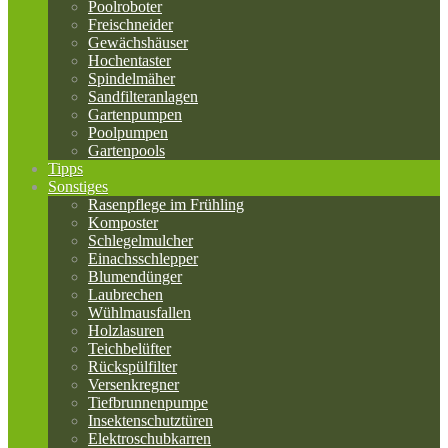
Poolroboter
Freischneider
Gewächshäuser
Hochentaster
Spindelmäher
Sandfilteranlagen
Gartenpumpen
Poolpumpen
Gartenpools
Tipps
Sonstiges
Rasenpflege im Frühling
Komposter
Schlegelmulcher
Einachsschlepper
Blumendünger
Laubrechen
Wühlmausfallen
Holzlasuren
Teichbelüfter
Rückspülfilter
Versenkregner
Tiefbrunnenpumpe
Insektenschutztüren
Elektroschubkarren