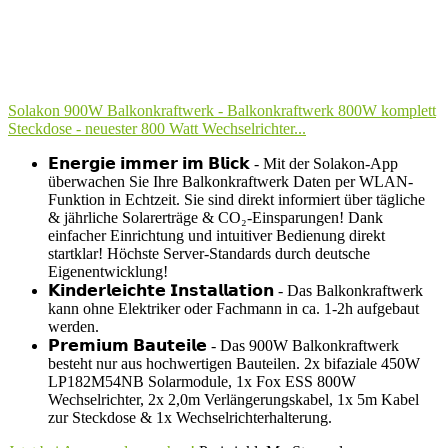
Solakon 900W Balkonkraftwerk - Balkonkraftwerk 800W komplett
Steckdose - neuester 800 Watt Wechselrichter...
𝗘𝗻𝗲𝗿𝗴𝗶𝗲 𝗶𝗺𝗺𝗲𝗿 𝗶𝗺 𝗕𝗹𝗶𝗰𝗸 - Mit der Solakon-App
überwachen Sie Ihre Balkonkraftwerk Daten per WLAN-
Funktion in Echtzeit. Sie sind direkt informiert über tägliche
& jährliche Solarerträge & CO₂-Einsparungen! Dank
einfacher Einrichtung und intuitiver Bedienung direkt
startklar! Höchste Server-Standards durch deutsche
Eigenentwicklung!
𝗞𝗶𝗻𝗱𝗲𝗿𝗹𝗲𝗶𝗰𝗵𝘁𝗲 𝗜𝗻𝘀𝘁𝗮𝗹𝗹𝗮𝘁𝗶𝗼𝗻 - Das Balkonkraftwerk
kann ohne Elektriker oder Fachmann in ca. 1-2h aufgebaut
werden.
𝗣𝗿𝗲𝗺𝗶𝘂𝗺 𝗕𝗮𝘂𝘁𝗲𝗶𝗹𝗲 - Das 900W Balkonkraftwerk
besteht nur aus hochwertigen Bauteilen. 2x bifaziale 450W
LP182M54NB Solarmodule, 1x Fox ESS 800W
Wechselrichter, 2x 2,0m Verlängerungskabel, 1x 5m Kabel
zur Steckdose & 1x Wechselrichterhalterung.