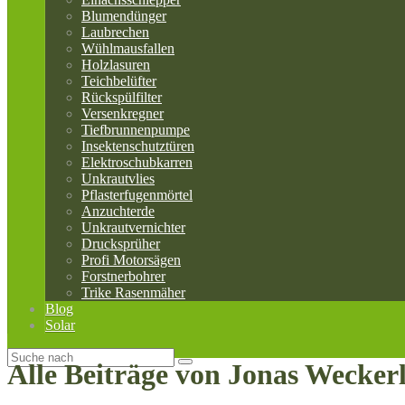
Blumendünger
Laubrechen
Wühlmausfallen
Holzlasuren
Teichbelüfter
Rückspülfilter
Versenkregner
Tiefbrunnenpumpe
Insektenschutztüren
Elektroschubkarren
Unkrautvlies
Pflasterfugenmörtel
Anzuchterde
Unkrautvernichter
Drucksprüher
Profi Motorsägen
Forstnerbohrer
Trike Rasenmäher
Blog
Solar
Alle Beiträge von
Jonas Wecker