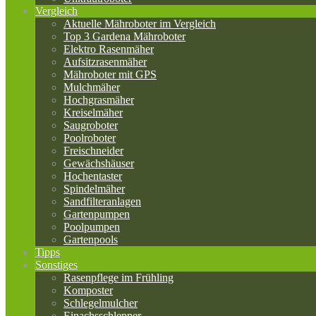
Vergleich
Aktuelle Mähroboter im Vergleich
Top 3 Gardena Mähroboter
Elektro Rasenmäher
Aufsitzrasenmäher
Mähroboter mit GPS
Mulchmäher
Hochgrasmäher
Kreiselmäher
Saugroboter
Poolroboter
Freischneider
Gewächshäuser
Hochentaster
Spindelmäher
Sandfilteranlagen
Gartenpumpen
Poolpumpen
Gartenpools
Tipps
Sonstiges
Rasenpflege im Frühling
Komposter
Schlegelmulcher
Einachsschlepper