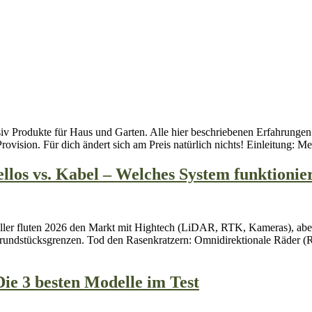
ensiv Produkte für Haus und Garten. Alle hier beschriebenen Erfahrunge
rovision. Für dich ändert sich am Preis natürlich nichts! Einleitung:
los vs. Kabel – Welches System funktionier
ler fluten 2026 den Markt mit Hightech (LiDAR, RTK, Kameras), aber vie
ndstücksgrenzen. Tod den Rasenkratzern: Omnidirektionale Räder (Ras
e 3 besten Modelle im Test