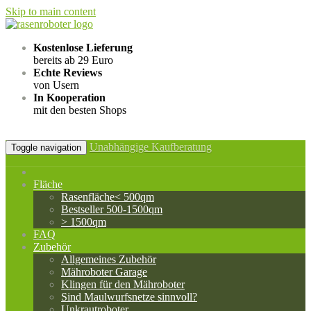
Skip to main content
Kostenlose Lieferung
bereits ab 29 Euro
Echte Reviews
von Usern
In Kooperation
mit den besten Shops
Unabhängige Kaufberatung
Toggle navigation
Fläche
Rasenfläche< 500qm
Bestseller 500-1500qm
> 1500qm
FAQ
Zubehör
Allgemeines Zubehör
Mähroboter Garage
Klingen für den Mähroboter
Sind Maulwurfsnetze sinnvoll?
Unkrautroboter