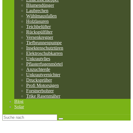
Blumendünger
Laubrechen
Wühlmausfallen
Holzlasuren
Teichbelüfter
Rückspülfilter
Versenkregner
Tiefbrunnenpumpe
Insektenschutztüren
Elektroschubkarren
Unkrautvlies
Pflasterfugenmörtel
Anzuchterde
Unkrautvernichter
Drucksprüher
Profi Motorsägen
Forstnerbohrer
Trike Rasenmäher
Blog
Solar