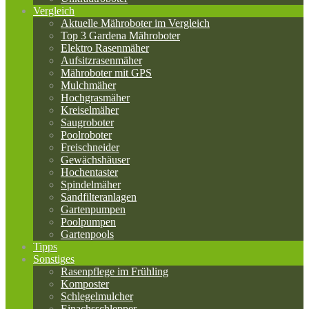
Vergleich
Aktuelle Mähroboter im Vergleich
Top 3 Gardena Mähroboter
Elektro Rasenmäher
Aufsitzrasenmäher
Mähroboter mit GPS
Mulchmäher
Hochgrasmäher
Kreiselmäher
Saugroboter
Poolroboter
Freischneider
Gewächshäuser
Hochentaster
Spindelmäher
Sandfilteranlagen
Gartenpumpen
Poolpumpen
Gartenpools
Tipps
Sonstiges
Rasenpflege im Frühling
Komposter
Schlegelmulcher
Einachsschlepper