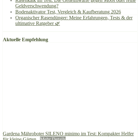
Rasenkalk im Test: Die Geheimwaffe gegen Moos oder reine
Geldverschwendung?
Bodenaktivator Test, Vergleich & Kaufberatung 2026
Organischer Rasendünger: Meine Erfahrungen, Tests & der
ultimative Ratgeber 🌿
Aktuelle Empfehlung
Gardena Mähroboter SILENO minimo im Test: Kompakter Helfer
für kleine Gärten
Mehr Details