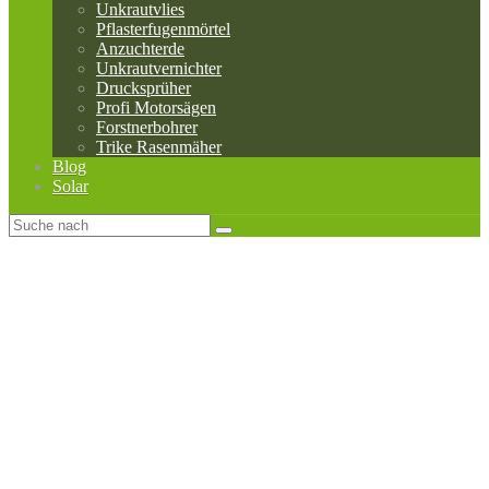
Unkrautvlies
Pflasterfugenmörtel
Anzuchterde
Unkrautvernichter
Drucksprüher
Profi Motorsägen
Forstnerbohrer
Trike Rasenmäher
Blog
Solar