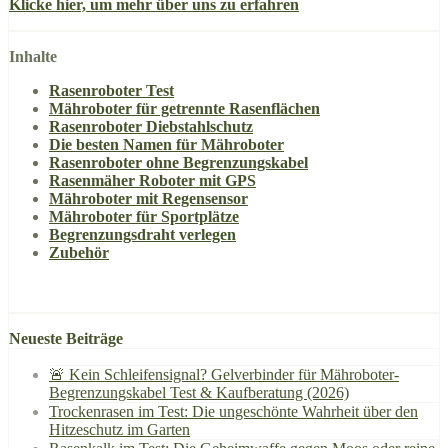
Klicke hier, um mehr über uns zu erfahren
Inhalte
Rasenroboter Test
Mähroboter für getrennte Rasenflächen
Rasenroboter Diebstahlschutz
Die besten Namen für Mähroboter
Rasenroboter ohne Begrenzungskabel
Rasenmäher Roboter mit GPS
Mähroboter mit Regensensor
Mähroboter für Sportplätze
Begrenzungsdraht verlegen
Zubehör
Neueste Beiträge
🚨 Kein Schleifensignal? Gelverbinder für Mähroboter-
Begrenzungskabel Test & Kaufberatung (2026)
Trockenrasen im Test: Die ungeschönte Wahrheit über den
Hitzeschutz im Garten