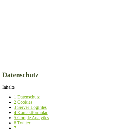
Datenschutz
Inhalte
1
Datenschutz
2
Cookies
3
Server-LogFiles
4
Kontaktformular
5
Google Analytics
6
Twitter
7