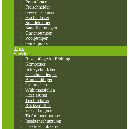
Poolroboter
Freischneider
Gewächshäuser
Hochentaster
Spindelmäher
Sandfilteranlagen
Gartenpumpen
Poolpumpen
Gartenpools
Tipps
Sonstiges
Rasenpflege im Frühling
Komposter
Schlegelmulcher
Einachsschlepper
Blumendünger
Laubrechen
Wühlmausfallen
Holzlasuren
Teichbelüfter
Rückspülfilter
Versenkregner
Tiefbrunnenpumpe
Insektenschutztüren
Elektroschubkarren