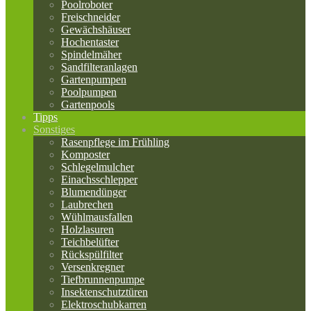
Poolroboter
Freischneider
Gewächshäuser
Hochentaster
Spindelmäher
Sandfilteranlagen
Gartenpumpen
Poolpumpen
Gartenpools
Tipps
Sonstiges
Rasenpflege im Frühling
Komposter
Schlegelmulcher
Einachsschlepper
Blumendünger
Laubrechen
Wühlmausfallen
Holzlasuren
Teichbelüfter
Rückspülfilter
Versenkregner
Tiefbrunnenpumpe
Insektenschutztüren
Elektroschubkarren