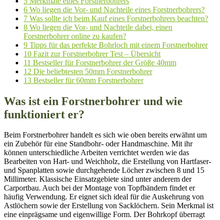
5
Merkmale eines Forstnerbohrers
6
Wo liegen die Vor- und Nachteile eines Forstnerbohrers?
7
Was sollte ich beim Kauf eines Forstnerbohrers beachten?
8
Wo liegen die Vor- und Nachteile dabei, einen
Forstnerbohrer online zu kaufen?
9
Tipps für das perfekte Bohrloch mit einem Forstnerbohrer
10
Fazit zur Forstnerbohrer Test – Übersicht
11
Bestseller für Forstnerbohrer der Größe 40mm
12
Die beliebtesten 50mm Forstnerbohrer
13
Bestseller für 60mm Forstnerbohrer
Was ist ein Forstnerbohrer und wie
funktioniert er?
Beim Forstnerbohrer handelt es sich wie oben bereits erwähnt um
ein Zubehör für eine Standbohr- oder Handmaschine. Mit ihr
können unterschiedliche Arbeiten verrichtet werden wie das
Bearbeiten von Hart- und Weichholz, die Erstellung von Hartfaser-
und Spanplatten sowie durchgehende Löcher zwischen 8 und 15
Millimeter. Klassische Einsatzgebiete sind unter anderem der
Carportbau. Auch bei der Montage von Topfbändern findet er
häufig Verwendung. Er eignet sich ideal für die Auskehrung von
Astlöchern sowie der Erstellung von Sacklöchern. Sein Merkmal ist
eine einprägsame und eigenwillige Form. Der Bohrkopf überragt