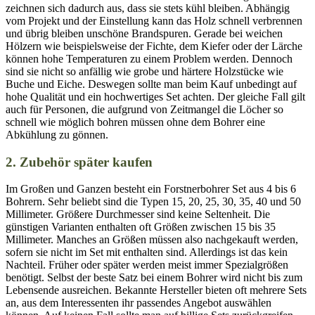
zeichnen sich dadurch aus, dass sie stets kühl bleiben. Abhängig
vom Projekt und der Einstellung kann das Holz schnell verbrennen
und übrig bleiben unschöne Brandspuren. Gerade bei weichen
Hölzern wie beispielsweise der Fichte, dem Kiefer oder der Lärche
können hohe Temperaturen zu einem Problem werden. Dennoch
sind sie nicht so anfällig wie grobe und härtere Holzstücke wie
Buche und Eiche. Deswegen sollte man beim Kauf unbedingt auf
hohe Qualität und ein hochwertiges Set achten. Der gleiche Fall gilt
auch für Personen, die aufgrund von Zeitmangel die Löcher so
schnell wie möglich bohren müssen ohne dem Bohrer eine
Abkühlung zu gönnen.
2. Zubehör später kaufen
Im Großen und Ganzen besteht ein Forstnerbohrer Set aus 4 bis 6
Bohrern. Sehr beliebt sind die Typen 15, 20, 25, 30, 35, 40 und 50
Millimeter. Größere Durchmesser sind keine Seltenheit. Die
günstigen Varianten enthalten oft Größen zwischen 15 bis 35
Millimeter. Manches an Größen müssen also nachgekauft werden,
sofern sie nicht im Set mit enthalten sind. Allerdings ist das kein
Nachteil. Früher oder später werden meist immer Spezialgrößen
benötigt. Selbst der beste Satz bei einem Bohrer wird nicht bis zum
Lebensende ausreichen. Bekannte Hersteller bieten oft mehrere Sets
an, aus dem Interessenten ihr passendes Angebot auswählen