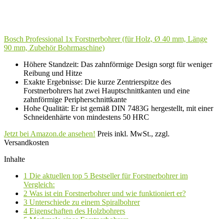
Bosch Professional 1x Forstnerbohrer (für Holz, Ø 40 mm, Länge
90 mm, Zubehör Bohrmaschine)
Höhere Standzeit: Das zahnförmige Design sorgt für weniger
Reibung und Hitze
Exakte Ergebnisse: Die kurze Zentrierspitze des
Forstnerbohrers hat zwei Hauptschnittkanten und eine
zahnförmige Peripherschnittkante
Hohe Qualität: Er ist gemäß DIN 7483G hergestellt, mit einer
Schneidenhärte von mindestens 50 HRC
Jetzt bei Amazon.de ansehen!
Preis inkl. MwSt., zzgl.
Versandkosten
Inhalte
1
Die aktuellen top 5 Bestseller für Forstnerbohrer im
Vergleich:
2
Was ist ein Forstnerbohrer und wie funktioniert er?
3
Unterschiede zu einem Spiralbohrer
4
Eigenschaften des Holzbohrers