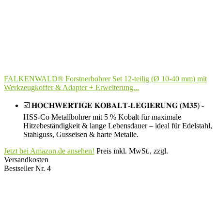
FALKENWALD® Forstnerbohrer Set 12-teilig (Ø 10-40 mm) mit
Werkzeugkoffer & Adapter + Erweiterung...
☑️ 𝐇𝐎𝐂𝐇𝐖𝐄𝐑𝐓𝐈𝐆𝐄 𝐊𝐎𝐁𝐀𝐋𝐓-𝐋𝐄𝐆𝐈𝐄𝐑𝐔𝐍𝐆 (𝐌𝟑𝟓) -
HSS-Co Metallbohrer mit 5 % Kobalt für maximale
Hitzebeständigkeit & lange Lebensdauer – ideal für Edelstahl,
Stahlguss, Gusseisen & harte Metalle.
Jetzt bei Amazon.de ansehen!
Preis inkl. MwSt., zzgl.
Versandkosten
Bestseller Nr. 4