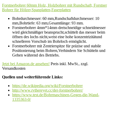
Forstnerbohrer 60mm Holz, Holzbohrer mit Rundschaft, Forstner
Bohrer für Hölzer,Spanplatten,Faserplatten
Bohrdurchmesser: 60 mm,Rundschaftdurchmesser: 10
mm,Bohrtiefe: 63 mm,Gesamtlänge: 93 mm.
Forstnerbohrer 4mm*14mm dreischneidige schneidmesser
wird gleichmäßiger beansprucht,schüttelt das messer beim
öffnen des lochs nicht,weist eine hohe konzentrizitätund
schnelleren Vorschub im Bohrloch ermöglicht.
Forstnerbohrer mit Zentrierspitze für präzise und stabile
Positionierung beim Bohren,Verhindern Sie Schütteln und
Gehen während des Betriebs.
Jetzt bei Amazon.de ansehen!
Preis inkl. MwSt., zzgl.
Versandkosten
Quellen und weiterführende Links:
https://de.wikipedia.org/wiki/Forstnerbohrer
http://www.rvthereyet.cc/der-forstnerbohrer/
https://www.test.de/Bohrmaschinen-Gegen-die-Wand-
1335363-0/