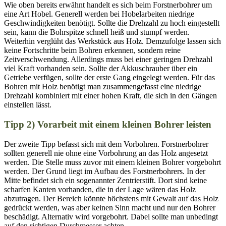
Wie oben bereits erwähnt handelt es sich beim Forstnerbohrer um
eine Art Hobel. Generell werden bei Hobelarbeiten niedrige
Geschwindigkeiten benötigt. Sollte die Drehzahl zu hoch eingestellt
sein, kann die Bohrspitze schnell heiß und stumpf werden.
Weiterhin verglüht das Werkstück aus Holz. Demzufolge lassen sich
keine Fortschritte beim Bohren erkennen, sondern reine
Zeitverschwendung. Allerdings muss bei einer geringen Drehzahl
viel Kraft vorhanden sein. Sollte der Akkuschrauber über ein
Getriebe verfügen, sollte der erste Gang eingelegt werden. Für das
Bohren mit Holz benötigt man zusammengefasst eine niedrige
Drehzahl kombiniert mit einer hohen Kraft, die sich in den Gängen
einstellen lässt.
Tipp 2) Vorarbeit mit einem kleinen Bohrer leisten
Der zweite Tipp befasst sich mit dem Vorbohren. Forstnerbohrer
sollten generell nie ohne eine Vorbohrung an das Holz angesetzt
werden. Die Stelle muss zuvor mit einem kleinen Bohrer vorgebohrt
werden. Der Grund liegt im Aufbau des Forstnerbohrers. In der
Mitte befindet sich ein sogenannter Zentrierstift. Dort sind keine
scharfen Kanten vorhanden, die in der Lage wären das Holz
abzutragen. Der Bereich könnte höchstens mit Gewalt auf das Holz
gedrückt werden, was aber keinen Sinn macht und nur den Bohrer
beschädigt. Alternativ wird vorgebohrt. Dabei sollte man unbedingt
auf den richtigen Durchmesser achten.