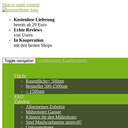
Skip to main content
Kostenlose Lieferung
bereits ab 29 Euro
Echte Reviews
von Usern
In Kooperation
mit den besten Shops
Unabhängige Kaufberatung
Toggle navigation
Fläche
Rasenfläche< 500qm
Bestseller 500-1500qm
> 1500qm
FAQ
Zubehör
Allgemeines Zubehör
Mähroboter Garage
Klingen für den Mähroboter
Sind Maulwurfsnetze sinnvoll?
Unkrautroboter