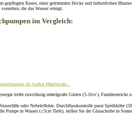
nem gepflegten Rasen, einer getrimmten Hecke und farbenfrohen Blumen,
 vonnöten, die das Wasser reinigt.
eichpumpen im Vergleich:
ringbrunnen für Außen Mittelgroße...
nergie treibt zuverlässig mittelgroße Gärten (5-10㎡), Familienteiche
sserfälle oder Nebeleffekte. Durchflusskontrolle passt Sprühhöhe (50-1
 Pumpe in Wasser (≥5cm Tiefe), stellen Sie die Glasscheibe in Sonnens