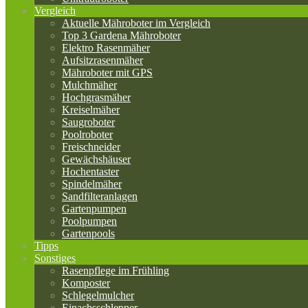
Vergleich
Aktuelle Mähroboter im Vergleich
Top 3 Gardena Mähroboter
Elektro Rasenmäher
Aufsitzrasenmäher
Mähroboter mit GPS
Mulchmäher
Hochgrasmäher
Kreiselmäher
Saugroboter
Poolroboter
Freischneider
Gewächshäuser
Hochentaster
Spindelmäher
Sandfilteranlagen
Gartenpumpen
Poolpumpen
Gartenpools
Tipps
Sonstiges
Rasenpflege im Frühling
Komposter
Schlegelmulcher
Einachsschlepper