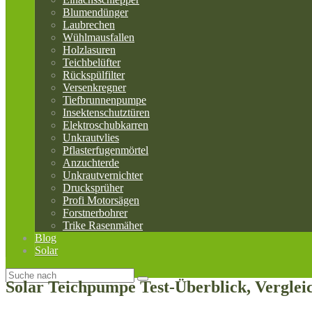
Blumendünger
Laubrechen
Wühlmausfallen
Holzlasuren
Teichbelüfter
Rückspülfilter
Versenkregner
Tiefbrunnenpumpe
Insektenschutztüren
Elektroschubkarren
Unkrautvlies
Pflasterfugenmörtel
Anzuchterde
Unkrautvernichter
Drucksprüher
Profi Motorsägen
Forstnerbohrer
Trike Rasenmäher
Blog
Solar
Solar Teichpumpe Test-Überblick, Vergle