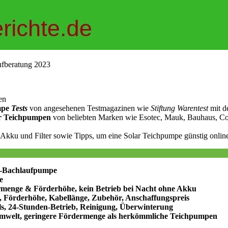
ufberatung 2023
en
mpe
Tests
von angesehenen Testmagazinen wie
Stiftung Warentest
mit d
ar Teichpumpen
von beliebten Marken wie Esotec, Mauk, Bauhaus, Co
 Akku und Filter sowie Tipps, um eine Solar Teichpumpe günstig onlin
ar-Bachlaufpumpe
e
ermenge & Förderhöhe, kein Betrieb bei Nacht ohne Akku
ls, Förderhöhe, Kabellänge, Zubehör, Anschaffungspreis
ls, 24-Stunden-Betrieb, Reinigung, Überwinterung
e Umwelt, geringere Fördermenge als herkömmliche Teichpumpen