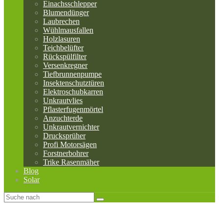
Einachsschlepper
Blumendünger
Laubrechen
Wühlmausfallen
Holzlasuren
Teichbelüfter
Rückspülfilter
Versenkregner
Tiefbrunnenpumpe
Insektenschutztüren
Elektroschubkarren
Unkrautvlies
Pflasterfugenmörtel
Anzuchterde
Unkrautvernichter
Drucksprüher
Profi Motorsägen
Forstnerbohrer
Trike Rasenmäher
Blog
Solar