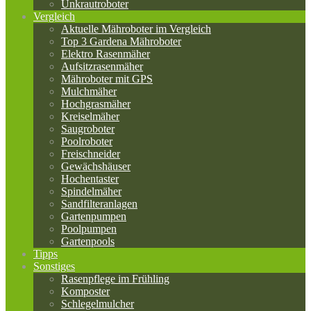
Unkrautroboter
Vergleich
Aktuelle Mähroboter im Vergleich
Top 3 Gardena Mähroboter
Elektro Rasenmäher
Aufsitzrasenmäher
Mähroboter mit GPS
Mulchmäher
Hochgrasmäher
Kreiselmäher
Saugroboter
Poolroboter
Freischneider
Gewächshäuser
Hochentaster
Spindelmäher
Sandfilteranlagen
Gartenpumpen
Poolpumpen
Gartenpools
Tipps
Sonstiges
Rasenpflege im Frühling
Komposter
Schlegelmulcher