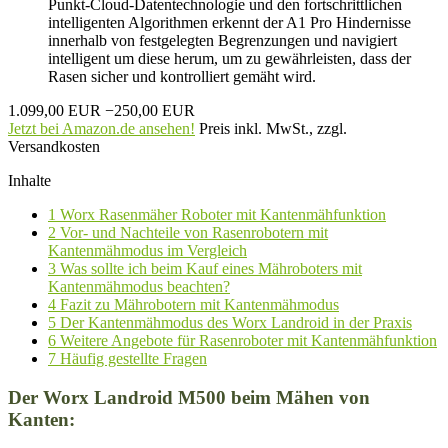
Punkt-Cloud-Datentechnologie und den fortschrittlichen
intelligenten Algorithmen erkennt der A1 Pro Hindernisse
innerhalb von festgelegten Begrenzungen und navigiert
intelligent um diese herum, um zu gewährleisten, dass der
Rasen sicher und kontrolliert gemäht wird.
1.099,00 EUR
−250,00 EUR
Jetzt bei Amazon.de ansehen!
Preis inkl. MwSt., zzgl.
Versandkosten
Inhalte
1
Worx Rasenmäher Roboter mit Kantenmähfunktion
2
Vor- und Nachteile von Rasenrobotern mit
Kantenmähmodus im Vergleich
3
Was sollte ich beim Kauf eines Mähroboters mit
Kantenmähmodus beachten?
4
Fazit zu Mährobotern mit Kantenmähmodus
5
Der Kantenmähmodus des Worx Landroid in der Praxis
6
Weitere Angebote für Rasenroboter mit Kantenmähfunktion
7
Häufig gestellte Fragen
Der Worx Landroid M500 beim Mähen von
Kanten: