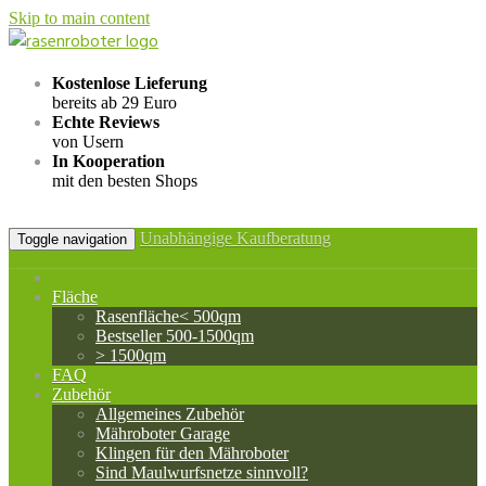
Skip to main content
Kostenlose Lieferung
bereits ab 29 Euro
Echte Reviews
von Usern
In Kooperation
mit den besten Shops
Unabhängige Kaufberatung
Toggle navigation
Fläche
Rasenfläche< 500qm
Bestseller 500-1500qm
> 1500qm
FAQ
Zubehör
Allgemeines Zubehör
Mähroboter Garage
Klingen für den Mähroboter
Sind Maulwurfsnetze sinnvoll?