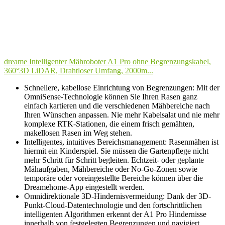
dreame Intelligenter Mähroboter A1 Pro ohne Begrenzungskabel,
360°3D LiDAR, Drahtloser Umfang, 2000m...
Schnellere, kabellose Einrichtung von Begrenzungen: Mit der
OmniSense-Technologie können Sie Ihren Rasen ganz
einfach kartieren und die verschiedenen Mähbereiche nach
Ihren Wünschen anpassen. Nie mehr Kabelsalat und nie mehr
komplexe RTK-Stationen, die einem frisch gemähten,
makellosen Rasen im Weg stehen.
Intelligentes, intuitives Bereichsmanagement: Rasenmähen ist
hiermit ein Kinderspiel. Sie müssen die Gartenpflege nicht
mehr Schritt für Schritt begleiten. Echtzeit- oder geplante
Mähaufgaben, Mähbereiche oder No-Go-Zonen sowie
temporäre oder voreingestellte Bereiche können über die
Dreamehome-App eingestellt werden.
Omnidirektionale 3D-Hindernisvermeidung: Dank der 3D-
Punkt-Cloud-Datentechnologie und den fortschrittlichen
intelligenten Algorithmen erkennt der A1 Pro Hindernisse
innerhalb von festgelegten Begrenzungen und navigiert