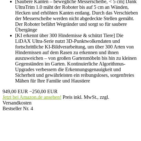
[Saubere Kanten – bewegliche Messerscheibe, < 5 cm] Dank
UltraTrim 1.0 mäht der Roboter bis auf 5 cm an Wänden,
Hecken und erhöhten Kanten entlang. Durch das Verschieben
der Messerscheibe werden nicht abgedeckte Stellen gemäht.
Der Roboter befährt Wegränder und sorgt so für saubere
Übergänge
[KI erkennt über 300 Hindernisse & schützt Tiere] Die
LiDAX Ultra-Serie nutzt 3D-Punktwolkendaten und
fortschrittliche KI-Bildverarbeitung, um über 300 Arten von
Hindernissen auf dem Rasen zu erkennen und ihnen
auszuweichen – von großen Gartenmöbeln bis hin zu kleinen
Gegenständen im Garten. Kontinuierliche Algorithmus-
Upgrades verbessern die Erkennungsgenauigkeit und
Sicherheit und gewährleisten ein reibungsloses, sorgenfreies
Mähen für Ihre Familie und Haustiere
949,00 EUR
−250,00 EUR
Jetzt bei Amazon.de ansehen!
Preis inkl. MwSt., zzgl.
Versandkosten
Bestseller Nr. 4