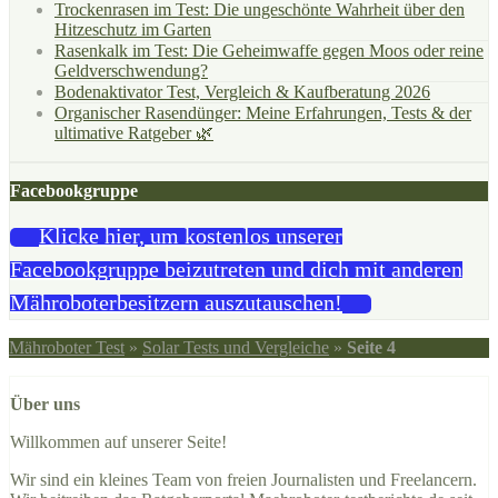
Trockenrasen im Test: Die ungeschönte Wahrheit über den
Hitzeschutz im Garten
Rasenkalk im Test: Die Geheimwaffe gegen Moos oder reine
Geldverschwendung?
Bodenaktivator Test, Vergleich & Kaufberatung 2026
Organischer Rasendünger: Meine Erfahrungen, Tests & der
ultimative Ratgeber 🌿
Facebookgruppe
Klicke hier, um kostenlos unserer
Facebookgruppe beizutreten und dich mit anderen
Mähroboterbesitzern auszutauschen!
Mähroboter Test
»
Solar Tests und Vergleiche
»
Seite 4
Über uns
Willkommen auf unserer Seite!
Wir sind ein kleines Team von freien Journalisten und Freelancern.