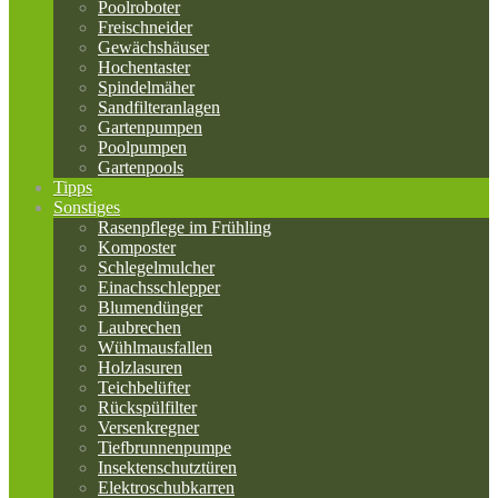
Poolroboter
Freischneider
Gewächshäuser
Hochentaster
Spindelmäher
Sandfilteranlagen
Gartenpumpen
Poolpumpen
Gartenpools
Tipps
Sonstiges
Rasenpflege im Frühling
Komposter
Schlegelmulcher
Einachsschlepper
Blumendünger
Laubrechen
Wühlmausfallen
Holzlasuren
Teichbelüfter
Rückspülfilter
Versenkregner
Tiefbrunnenpumpe
Insektenschutztüren
Elektroschubkarren