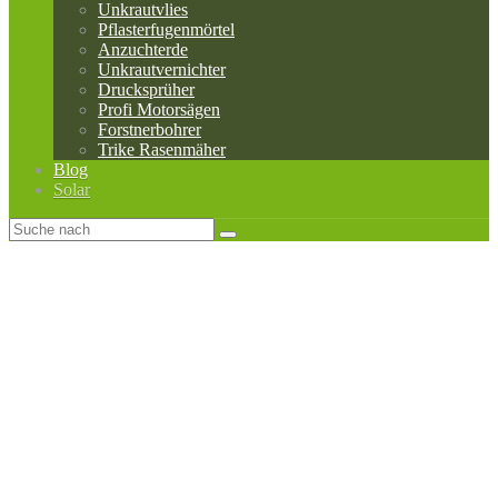
Unkrautvlies
Pflasterfugenmörtel
Anzuchterde
Unkrautvernichter
Drucksprüher
Profi Motorsägen
Forstnerbohrer
Trike Rasenmäher
Blog
Solar