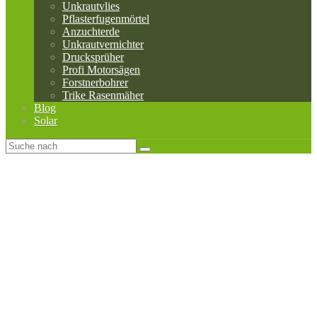
Unkrautvlies
Pflasterfugenmörtel
Anzuchterde
Unkrautvernichter
Drucksprüher
Profi Motorsägen
Forstnerbohrer
Trike Rasenmäher
Blog
Solar