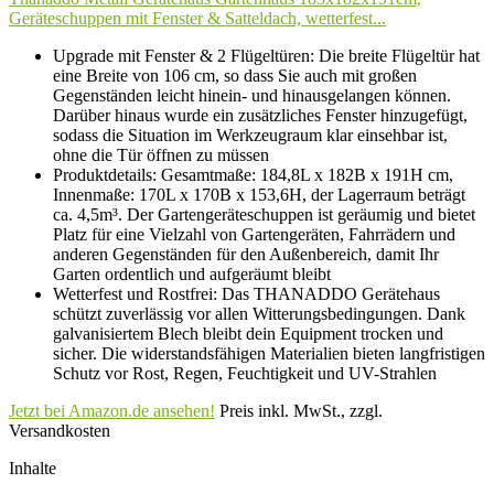
Geräteschuppen mit Fenster & Satteldach, wetterfest...
Upgrade mit Fenster & 2 Flügeltüren: Die breite Flügeltür hat
eine Breite von 106 cm, so dass Sie auch mit großen
Gegenständen leicht hinein- und hinausgelangen können.
Darüber hinaus wurde ein zusätzliches Fenster hinzugefügt,
sodass die Situation im Werkzeugraum klar einsehbar ist,
ohne die Tür öffnen zu müssen
Produktdetails: Gesamtmaße: 184,8L x 182B x 191H cm,
Innenmaße: 170L x 170B x 153,6H, der Lagerraum beträgt
ca. 4,5m³. Der Gartengeräteschuppen ist geräumig und bietet
Platz für eine Vielzahl von Gartengeräten, Fahrrädern und
anderen Gegenständen für den Außenbereich, damit Ihr
Garten ordentlich und aufgeräumt bleibt
Wetterfest und Rostfrei: Das THANADDO Gerätehaus
schützt zuverlässig vor allen Witterungsbedingungen. Dank
galvanisiertem Blech bleibt dein Equipment trocken und
sicher. Die widerstandsfähigen Materialien bieten langfristigen
Schutz vor Rost, Regen, Feuchtigkeit und UV-Strahlen
Jetzt bei Amazon.de ansehen!
Preis inkl. MwSt., zzgl.
Versandkosten
Inhalte