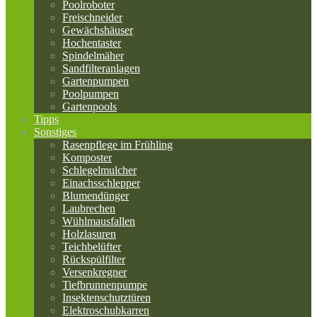
Poolroboter
Freischneider
Gewächshäuser
Hochentaster
Spindelmäher
Sandfilteranlagen
Gartenpumpen
Poolpumpen
Gartenpools
Tipps
Sonstiges
Rasenpflege im Frühling
Komposter
Schlegelmulcher
Einachsschlepper
Blumendünger
Laubrechen
Wühlmausfallen
Holzlasuren
Teichbelüfter
Rückspülfilter
Versenkregner
Tiefbrunnenpumpe
Insektenschutztüren
Elektroschubkarren