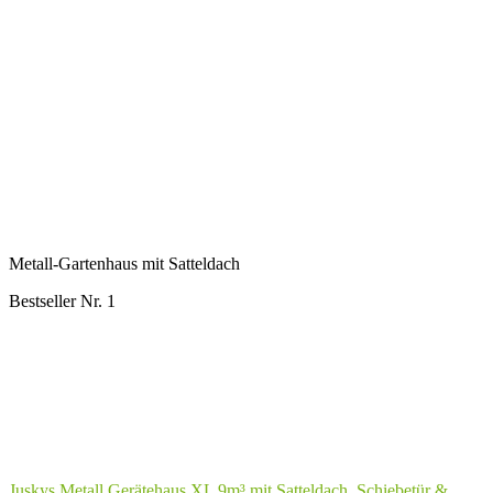
Metall-Gartenhaus mit Satteldach
Bestseller Nr. 1
Juskys Metall Gerätehaus XL 9m³ mit Satteldach, Schiebetür &