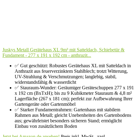
Juskys Metall Gerätehaus XL 9m³ mit Satteldach, Schiebetür &
Fundament - 277 x 191 x 192 cm - anthrazit...
✅ Gut geschützt: Robustes Gerätehaus XL mit Satteldach in
Anthrazit aus feuerverzinktem Stahlblech; trotzt Witterung,
UV-Strahlung & Verschmutzungen; langlebig, stabil,
widerstandsfähig & wasserdicht
✅ Stauraum-Wunder: Geräumiger Geräteschuppen 277 x 191
x 192 cm (BxTxH); bis zu 9 Kubikmeter Stauraum & 4,8 m²
Lagerfläche (267 x 181 cm); perfekt zur Aufbewahrung Ihrer
Gartengeräte oder Gartenmöbel
✅ Starker Fundamentrahmen: Gartenhaus mit stabilem
Rahmen aus Metall; gleicht Unebenheiten des Gartenbodens
aus; gewährleistet besonders sicheren Stand; ermöglicht
Einbau von zusätzlichem Boden
Jetzt bei Amazon.de ansehen!
Preis inkl. MwSt., zzgl.