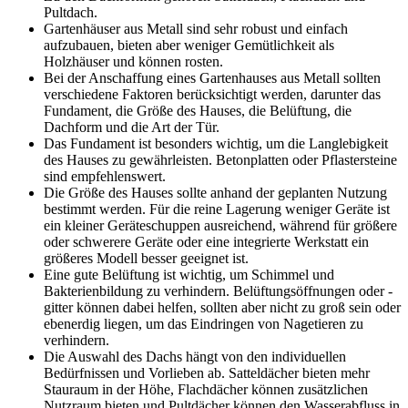
Pultdach.
Gartenhäuser aus Metall sind sehr robust und einfach
aufzubauen, bieten aber weniger Gemütlichkeit als
Holzhäuser und können rosten.
Bei der Anschaffung eines Gartenhauses aus Metall sollten
verschiedene Faktoren berücksichtigt werden, darunter das
Fundament, die Größe des Hauses, die Belüftung, die
Dachform und die Art der Tür.
Das Fundament ist besonders wichtig, um die Langlebigkeit
des Hauses zu gewährleisten. Betonplatten oder Pflastersteine
sind empfehlenswert.
Die Größe des Hauses sollte anhand der geplanten Nutzung
bestimmt werden. Für die reine Lagerung weniger Geräte ist
ein kleiner Geräteschuppen ausreichend, während für größere
oder schwerere Geräte oder eine integrierte Werkstatt ein
größeres Modell besser geeignet ist.
Eine gute Belüftung ist wichtig, um Schimmel und
Bakterienbildung zu verhindern. Belüftungsöffnungen oder -
gitter können dabei helfen, sollten aber nicht zu groß sein oder
ebenerdig liegen, um das Eindringen von Nagetieren zu
verhindern.
Die Auswahl des Dachs hängt von den individuellen
Bedürfnissen und Vorlieben ab. Satteldächer bieten mehr
Stauraum in der Höhe, Flachdächer können zusätzlichen
Nutzraum bieten und Pultdächer können den Wasserabfluss in