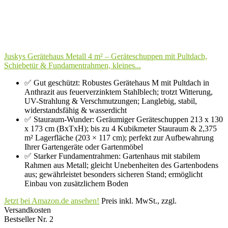
Juskys Gerätehaus Metall 4 m² – Geräteschuppen mit Pultdach,
Schiebetür & Fundamentrahmen, kleines...
✅ Gut geschützt: Robustes Gerätehaus M mit Pultdach in
Anthrazit aus feuerverzinktem Stahlblech; trotzt Witterung,
UV-Strahlung & Verschmutzungen; Langlebig, stabil,
widerstandsfähig & wasserdicht
✅ Stauraum-Wunder: Geräumiger Geräteschuppen 213 x 130
x 173 cm (BxTxH); bis zu 4 Kubikmeter Stauraum & 2,375
m² Lagerfläche (203 × 117 cm); perfekt zur Aufbewahrung
Ihrer Gartengeräte oder Gartenmöbel
✅ Starker Fundamentrahmen: Gartenhaus mit stabilem
Rahmen aus Metall; gleicht Unebenheiten des Gartenbodens
aus; gewährleistet besonders sicheren Stand; ermöglicht
Einbau von zusätzlichem Boden
Jetzt bei Amazon.de ansehen!
Preis inkl. MwSt., zzgl.
Versandkosten
Bestseller Nr. 2