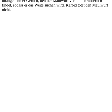
unangenehmer Geruch, den der Maulwurf vermutlich widerlich
findet, sodass er das Weite suchen wird. Karbid tötet den Maulwurf
nicht.