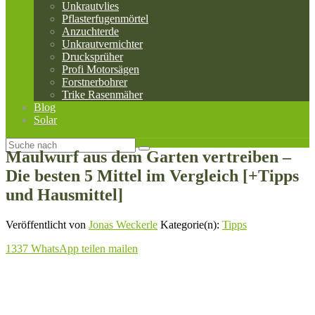
Unkrautvlies
Pflasterfugenmörtel
Anzuchterde
Unkrautvernichter
Drucksprüher
Profi Motorsägen
Forstnerbohrer
Trike Rasenmäher
Blog
Solar
Maulwurf aus dem Garten vertreiben –
Die besten 5 Mittel im Vergleich [+Tipps
und Hausmittel]
Veröffentlicht von
Jonas Weckerle
Kategorie(n):
Tipps
1337
WhatsApp
teilen
mailen