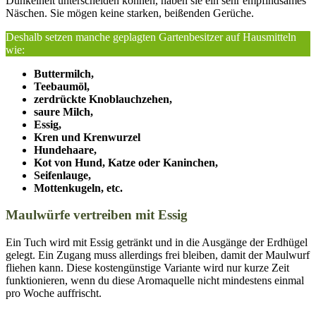
Dunkelheit unterscheiden können, haben sie ein sehr empfindsames
Näschen. Sie mögen keine starken, beißenden Gerüche.
Deshalb setzen manche geplagten Gartenbesitzer auf Hausmitteln
wie:
Buttermilch,
Teebaumöl,
zerdrückte Knoblauchzehen,
saure Milch,
Essig,
Kren und Krenwurzel
Hundehaare,
Kot von Hund, Katze oder Kaninchen,
Seifenlauge,
Mottenkugeln, etc.
Maulwürfe vertreiben mit Essig
Ein Tuch wird mit Essig getränkt und in die Ausgänge der Erdhügel
gelegt. Ein Zugang muss allerdings frei bleiben, damit der Maulwurf
fliehen kann. Diese kostengünstige Variante wird nur kurze Zeit
funktionieren, wenn du diese Aromaquelle nicht mindestens einmal
pro Woche auffrischt.