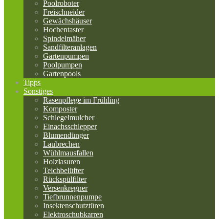
Poolroboter
Freischneider
Gewächshäuser
Hochentaster
Spindelmäher
Sandfilteranlagen
Gartenpumpen
Poolpumpen
Gartenpools
Tipps
Sonstiges
Rasenpflege im Frühling
Komposter
Schlegelmulcher
Einachsschlepper
Blumendünger
Laubrechen
Wühlmausfallen
Holzlasuren
Teichbelüfter
Rückspülfilter
Versenkregner
Tiefbrunnenpumpe
Insektenschutztüren
Elektroschubkarren