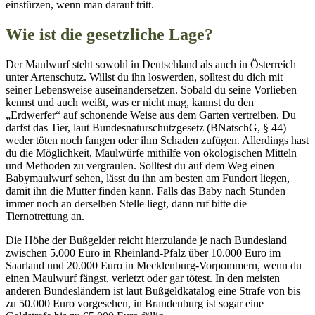
einstürzen, wenn man darauf tritt.
Wie ist die gesetzliche Lage?
Der Maulwurf steht sowohl in Deutschland als auch in Österreich
unter Artenschutz. Willst du ihn loswerden, solltest du dich mit
seiner Lebensweise auseinandersetzen. Sobald du seine Vorlieben
kennst und auch weißt, was er nicht mag, kannst du den
„Erdwerfer“ auf schonende Weise aus dem Garten vertreiben. Du
darfst das Tier, laut Bundesnaturschutzgesetz (BNatschG, § 44)
weder töten noch fangen oder ihm Schaden zufügen. Allerdings hast
du die Möglichkeit, Maulwürfe mithilfe von ökologischen Mitteln
und Methoden zu vergraulen. Solltest du auf dem Weg einen
Babymaulwurf sehen, lässt du ihn am besten am Fundort liegen,
damit ihn die Mutter finden kann. Falls das Baby nach Stunden
immer noch an derselben Stelle liegt, dann ruf bitte die
Tiernotrettung an.
Die Höhe der Bußgelder reicht hierzulande je nach Bundesland
zwischen 5.000 Euro in Rheinland-Pfalz über 10.000 Euro im
Saarland und 20.000 Euro in Mecklenburg-Vorpommern, wenn du
einen Maulwurf fängst, verletzt oder gar tötest. In den meisten
anderen Bundesländern ist laut Bußgeldkatalog eine Strafe von bis
zu 50.000 Euro vorgesehen, in Brandenburg ist sogar eine