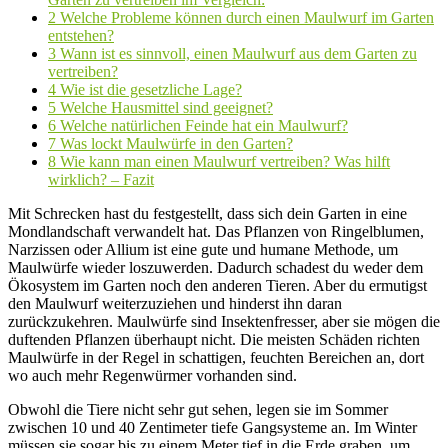
2
Welche Probleme können durch einen Maulwurf im Garten
entstehen?
3
Wann ist es sinnvoll, einen Maulwurf aus dem Garten zu
vertreiben?
4
Wie ist die gesetzliche Lage?
5
Welche Hausmittel sind geeignet?
6
Welche natürlichen Feinde hat ein Maulwurf?
7
Was lockt Maulwürfe in den Garten?
8
Wie kann man einen Maulwurf vertreiben? Was hilft
wirklich? – Fazit
Mit Schrecken hast du festgestellt, dass sich dein Garten in eine
Mondlandschaft verwandelt hat. Das Pflanzen von Ringelblumen,
Narzissen oder Allium ist eine gute und humane Methode, um
Maulwürfe wieder loszuwerden. Dadurch schadest du weder dem
Ökosystem im Garten noch den anderen Tieren. Aber du ermutigst
den Maulwurf weiterzuziehen und hinderst ihn daran
zurückzukehren. Maulwürfe sind Insektenfresser, aber sie mögen die
duftenden Pflanzen überhaupt nicht. Die meisten Schäden richten
Maulwürfe in der Regel in schattigen, feuchten Bereichen an, dort
wo auch mehr Regenwürmer vorhanden sind.
Obwohl die Tiere nicht sehr gut sehen, legen sie im Sommer
zwischen 10 und 40 Zentimeter tiefe Gangsysteme an. Im Winter
müssen sie sogar bis zu einem Meter tief in die Erde graben, um