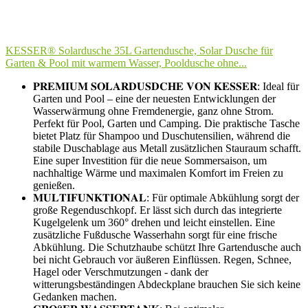
KESSER® Solardusche 35L Gartendusche, Solar Dusche für
Garten & Pool mit warmem Wasser, Pooldusche ohne...
𝐏𝐑𝐄𝐌𝐈𝐔𝐌 𝐒𝐎𝐋𝐀𝐑𝐃𝐔𝐒𝐃𝐂𝐇𝐄 𝐕𝐎𝐍 𝐊𝐄𝐒𝐒𝐄𝐑: Ideal für
Garten und Pool – eine der neuesten Entwicklungen der
Wasserwärmung ohne Fremdenergie, ganz ohne Strom.
Perfekt für Pool, Garten und Camping. Die praktische Tasche
bietet Platz für Shampoo und Duschutensilien, während die
stabile Duschablage aus Metall zusätzlichen Stauraum schafft.
Eine super Investition für die neue Sommersaison, um
nachhaltige Wärme und maximalen Komfort im Freien zu
genießen.
𝐌𝐔𝐋𝐓𝐈𝐅𝐔𝐍𝐊𝐓𝐈𝐎𝐍𝐀𝐋: Für optimale Abkühlung sorgt der
große Regenduschkopf. Er lässt sich durch das integrierte
Kugelgelenk um 360° drehen und leicht einstellen. Eine
zusätzliche Fußdusche Wasserhahn sorgt für eine frische
Abkühlung. Die Schutzhaube schützt Ihre Gartendusche auch
bei nicht Gebrauch vor äußeren Einflüssen. Regen, Schnee,
Hagel oder Verschmutzungen - dank der
witterungsbeständingen Abdeckplane brauchen Sie sich keine
Gedanken machen.