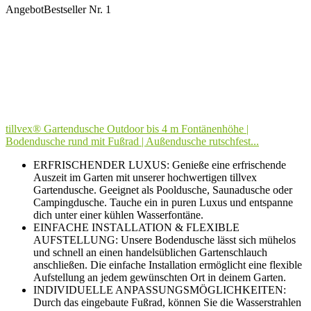
Angebot
Bestseller Nr. 1
tillvex® Gartendusche Outdoor bis 4 m Fontänenhöhe |
Bodendusche rund mit Fußrad | Außendusche rutschfest...
ERFRISCHENDER LUXUS: Genieße eine erfrischende
Auszeit im Garten mit unserer hochwertigen tillvex
Gartendusche. Geeignet als Pooldusche, Saunadusche oder
Campingdusche. Tauche ein in puren Luxus und entspanne
dich unter einer kühlen Wasserfontäne.
EINFACHE INSTALLATION & FLEXIBLE
AUFSTELLUNG: Unsere Bodendusche lässt sich mühelos
und schnell an einen handelsüblichen Gartenschlauch
anschließen. Die einfache Installation ermöglicht eine flexible
Aufstellung an jedem gewünschten Ort in deinem Garten.
INDIVIDUELLE ANPASSUNGSMÖGLICHKEITEN:
Durch das eingebaute Fußrad, können Sie die Wasserstrahlen