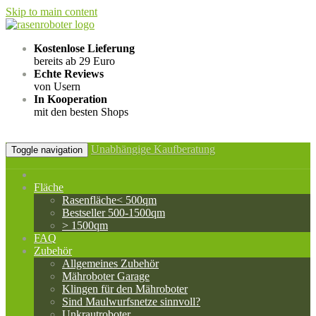
Skip to main content
Kostenlose Lieferung
bereits ab 29 Euro
Echte Reviews
von Usern
In Kooperation
mit den besten Shops
Unabhängige Kaufberatung
Toggle navigation
Fläche
Rasenfläche< 500qm
Bestseller 500-1500qm
> 1500qm
FAQ
Zubehör
Allgemeines Zubehör
Mähroboter Garage
Klingen für den Mähroboter
Sind Maulwurfsnetze sinnvoll?
Unkrautroboter