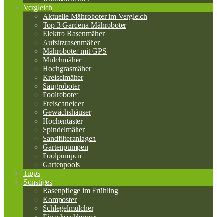
Vergleich
Aktuelle Mähroboter im Vergleich
Top 3 Gardena Mähroboter
Elektro Rasenmäher
Aufsitzrasenmäher
Mähroboter mit GPS
Mulchmäher
Hochgrasmäher
Kreiselmäher
Saugroboter
Poolroboter
Freischneider
Gewächshäuser
Hochentaster
Spindelmäher
Sandfilteranlagen
Gartenpumpen
Poolpumpen
Gartenpools
Tipps
Sonstiges
Rasenpflege im Frühling
Komposter
Schlegelmulcher
Einachsschlepper