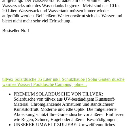
aufgehängt. Der Wasservorrat ist dabei auf das Volumen des
Wassersacks oder des Wassertanks begrenzt. Meist sind das 10 bis
20 Liter. Wassersack und Wassertank müssen immer wieder
aufgefüllt werden. Bei heißem Wetter erwärmt sich das Wasser und
bietet nicht mehr sehr viel Erfrischung.
Bestseller Nr. 1
tillvex Solardusche 35 Liter inkl. Schutzhaube | Solar Garten-dusche
warmes Wasser | Pooldusche Camping | ohne...
PREMIUM SOLARDUSCHE VON TILLVEX:
Solardusche von tillvex aus UV-beständigem Kunststoff-
Material. Chromglänzende Armaturen und standsicherer
Kunststofffuß. Moderne und edle Optik. Die mitgelieferte
Abdeckung schützt Ihre Gartendusche vor äußeren Einflüssen
wie Regen, Schnee, Hagel oder äußeren Beschädigungen.
UNSERER UMWELT ZULIEBE: Umweltfreundliches