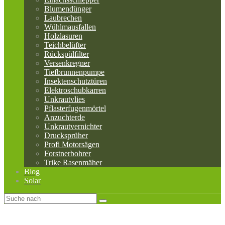
Blumendünger
Laubrechen
Wühlmausfallen
Holzlasuren
Teichbelüfter
Rückspülfilter
Versenkregner
Tiefbrunnenpumpe
Insektenschutztüren
Elektroschubkarren
Unkrautvlies
Pflasterfugenmörtel
Anzuchterde
Unkrautvernichter
Drucksprüher
Profi Motorsägen
Forstnerbohrer
Trike Rasenmäher
Blog
Solar