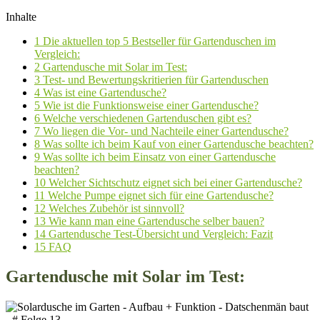
Inhalte
1
Die aktuellen top 5 Bestseller für Gartenduschen im
Vergleich:
2
Gartendusche mit Solar im Test:
3
Test- und Bewertungskritierien für Gartenduschen
4
Was ist eine Gartendusche?
5
Wie ist die Funktionsweise einer Gartendusche?
6
Welche verschiedenen Gartenduschen gibt es?
7
Wo liegen die Vor- und Nachteile einer Gartendusche?
8
Was sollte ich beim Kauf von einer Gartendusche beachten?
9
Was sollte ich beim Einsatz von einer Gartendusche
beachten?
10
Welcher Sichtschutz eignet sich bei einer Gartendusche?
11
Welche Pumpe eignet sich für eine Gartendusche?
12
Welches Zubehör ist sinnvoll?
13
Wie kann man eine Gartendusche selber bauen?
14
Gartendusche Test-Übersicht und Vergleich: Fazit
15
FAQ
Gartendusche mit Solar im Test: