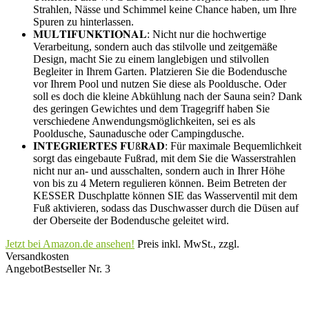
Strahlen, Nässe und Schimmel keine Chance haben, um Ihre
Spuren zu hinterlassen.
𝐌𝐔𝐋𝐓𝐈𝐅𝐔𝐍𝐊𝐓𝐈𝐎𝐍𝐀𝐋: Nicht nur die hochwertige
Verarbeitung, sondern auch das stilvolle und zeitgemäße
Design, macht Sie zu einem langlebigen und stilvollen
Begleiter in Ihrem Garten. Platzieren Sie die Bodendusche
vor Ihrem Pool und nutzen Sie diese als Pooldusche. Oder
soll es doch die kleine Abkühlung nach der Sauna sein? Dank
des geringen Gewichtes und dem Tragegriff haben Sie
verschiedene Anwendungsmöglichkeiten, sei es als
Pooldusche, Saunadusche oder Campingdusche.
𝐈𝐍𝐓𝐄𝐆𝐑𝐈𝐄𝐑𝐓𝐄𝐒 𝐅𝐔ß𝐑𝐀𝐃: Für maximale Bequemlichkeit
sorgt das eingebaute Fußrad, mit dem Sie die Wasserstrahlen
nicht nur an- und ausschalten, sondern auch in Ihrer Höhe
von bis zu 4 Metern regulieren können. Beim Betreten der
KESSER Duschplatte können SIE das Wasserventil mit dem
Fuß aktivieren, sodass das Duschwasser durch die Düsen auf
der Oberseite der Bodendusche geleitet wird.
Jetzt bei Amazon.de ansehen!
Preis inkl. MwSt., zzgl.
Versandkosten
Angebot
Bestseller Nr. 3