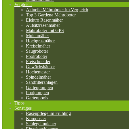
Vergleich
Aktuelle Mähroboter im Vergleich
Top 3 Gardena Mähroboter
Elektro Rasenmäher
Aufsitzrasenmäher
Mähroboter mit GPS
Mulchmäher
Hochgrasmäher
Kreiselmäher
Saugroboter
Poolroboter
Freischneider
Gewächshäuser
Hochentaster
Spindelmäher
Sandfilteranlagen
Gartenpumpen
Poolpumpen
Gartenpools
Tipps
Sonstiges
Rasenpflege im Frühling
Komposter
Schlegelmulcher
Einachsschlepper