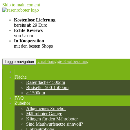
Skip to main content
Kostenlose Lieferung
bereits ab 29 Euro
Echte Reviews
von Usern
In Kooperation
mit den besten Shops
Unabhängige Kaufberatung
Toggle navigation
Fläche
Rasenfläche< 500qm
Bestseller 500-1500qm
> 1500qm
FAQ
Zubehör
Allgemeines Zubehör
Mähroboter Garage
Klingen für den Mähroboter
Sind Maulwurfsnetze sinnvoll?
Unkrautroboter