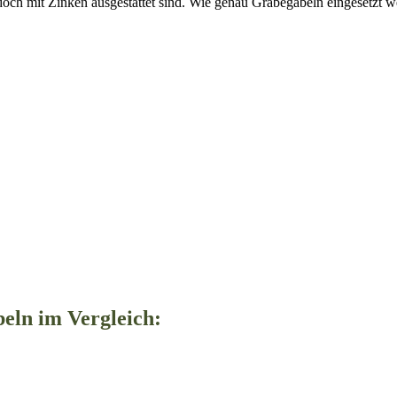
edoch mit Zinken ausgestattet sind. Wie genau Grabegabeln eingesetzt 
beln im Vergleich: