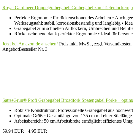
Royal Gardineer Doppelgrabegabel: Grabegabel zum Tiefenlockern, 
Perfekte Ergonomie für rückenschonendes Arbeiten • Auch gee
Werkzeugstahl: stabil, korrosionsbeständig und langlebig • Ide
Grabegabel zum schnellen Auflockern, Umbrechen und Belüften
Rückenschonend dank perfekter Ergonomie • Ideal für Persone
Jetzt bei Amazon.de ansehen!
Preis inkl. MwSt., zzgl. Versandkosten
Angebot
Bestseller Nr. 3
SattesGrün® Profi Grabegabel Broadfork Spatengabel Forke – optimal
Robuste Konstruktion: Professionelle Grabegabel aus hochwert
Optimale Größe: Gesamtlänge von 135 cm mit einer Stiellänge
Arbeitsbereich: 50 cm Arbeitsbreite ermöglicht effizientes Um
59,94 EUR
−4,95 EUR