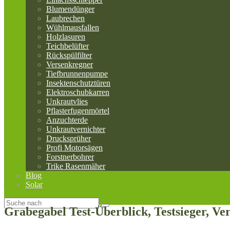
Blumendünger
Laubrechen
Wühlmausfallen
Holzlasuren
Teichbelüfter
Rückspülfilter
Versenkregner
Tiefbrunnenpumpe
Insektenschutztüren
Elektroschubkarren
Unkrautvlies
Pflasterfugenmörtel
Anzuchterde
Unkrautvernichter
Drucksprüher
Profi Motorsägen
Forstnerbohrer
Trike Rasenmäher
Blog
Solar
Grabegabel Test-Überblick, Testsieger, V