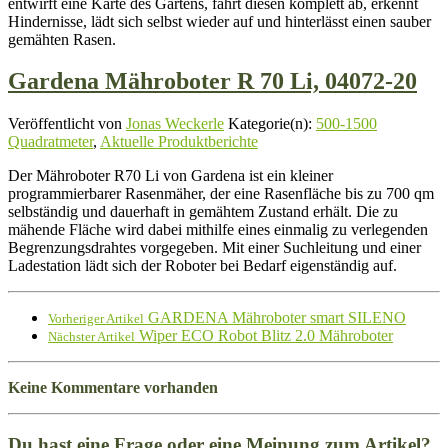
entwirft eine Karte des Gartens, fährt diesen komplett ab, erkennt
Hindernisse, lädt sich selbst wieder auf und hinterlässt einen sauber
gemähten Rasen.
Gardena Mähroboter R 70 Li, 04072-20
Veröffentlicht von
Jonas Weckerle
Kategorie(n):
500-1500
Quadratmeter
,
Aktuelle Produktberichte
Der Mähroboter R70 Li von Gardena ist ein kleiner
programmierbarer Rasenmäher, der eine Rasenfläche bis zu 700 qm
selbständig und dauerhaft in gemähtem Zustand erhält. Die zu
mähende Fläche wird dabei mithilfe eines einmalig zu verlegenden
Begrenzungsdrahtes vorgegeben. Mit einer Suchleitung und einer
Ladestation lädt sich der Roboter bei Bedarf eigenständig auf.
GARDENA Mähroboter smart SILENO
Vorheriger Artikel
Wiper ECO Robot Blitz 2.0 Mähroboter
Nächster Artikel
Keine Kommentare vorhanden
Du hast eine Frage oder eine Meinung zum Artikel?