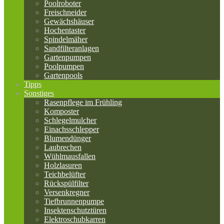
Poolroboter
Freischneider
Gewächshäuser
Hochentaster
Spindelmäher
Sandfilteranlagen
Gartenpumpen
Poolpumpen
Gartenpools
Tipps
Sonstiges
Rasenpflege im Frühling
Komposter
Schlegelmulcher
Einachsschlepper
Blumendünger
Laubrechen
Wühlmausfallen
Holzlasuren
Teichbelüfter
Rückspülfilter
Versenkregner
Tiefbrunnenpumpe
Insektenschutztüren
Elektroschubkarren