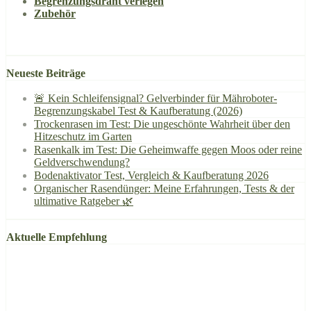
Begrenzungsdraht verlegen
Zubehör
Neueste Beiträge
🚨 Kein Schleifensignal? Gelverbinder für Mähroboter-
Begrenzungskabel Test & Kaufberatung (2026)
Trockenrasen im Test: Die ungeschönte Wahrheit über den
Hitzeschutz im Garten
Rasenkalk im Test: Die Geheimwaffe gegen Moos oder reine
Geldverschwendung?
Bodenaktivator Test, Vergleich & Kaufberatung 2026
Organischer Rasendünger: Meine Erfahrungen, Tests & der
ultimative Ratgeber 🌿
Aktuelle Empfehlung