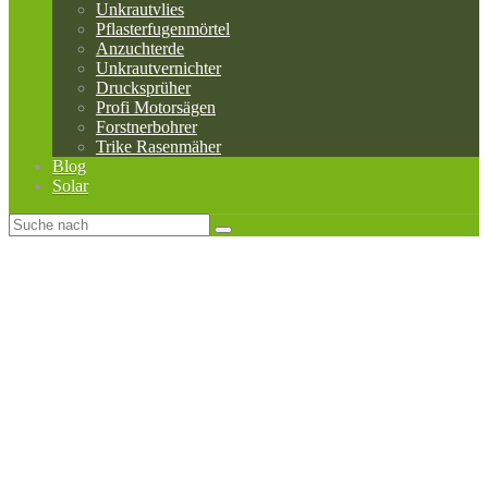
Unkrautvlies
Pflasterfugenmörtel
Anzuchterde
Unkrautvernichter
Drucksprüher
Profi Motorsägen
Forstnerbohrer
Trike Rasenmäher
Blog
Solar