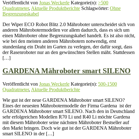
Veröffentlicht von
Jonas Weckerle
Kategorie(n):
>500
Quadratmeter
,
Aktuelle Produktberichte
Schlagwörter:
Ohne
Begrenzungskabel
Der Wiper ECO Robot Blitz 2.0 Mähroboter unterscheidet sich von
anderen Mährobotermodellen vor allem dadurch, dass es sich um
einen Mähroboter ohne Begrenzungskabel handelt. Es ist also nicht,
wie bei den meisten anderen Mährobotern notwendig, erst
stundenlang ein Draht im Garten zu verlegen, der dafür sorgt, dass
der Rasenroboter nur an den gewünschten Stellen mäht. Stattdessen
[…]
GARDENA Mähroboter smart SILENO
Veröffentlicht von
Jonas Weckerle
Kategorie(n):
500-1500
Quadratmeter
,
Aktuelle Produktberichte
Wie gut ist der neue GARDENA Mähroboter smart SILENO?
Eines der neuesten Mährobotermodelle der Firma Gardena ist der
GARDENA Mähroboter smart SILENO. Nach den in Deutschland
sehr erfolgreichen Modellen R70 Li und R40 Li möchte Gardena
mit diesem Mähroboter seine nächsten Mähroboter Bestseller auf
den Markt bringen. Doch wie gut ist der GARDENA Mähroboter
smart SILENO in der […]