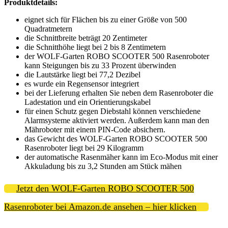
Produktdetails:
eignet sich für Flächen bis zu einer Größe von 500
Quadratmetern
die Schnittbreite beträgt 20 Zentimeter
die Schnitthöhe liegt bei 2 bis 8 Zentimetern
der WOLF-Garten ROBO SCOOTER 500 Rasenroboter
kann Steigungen bis zu 33 Prozent überwinden
die Lautstärke liegt bei 77,2 Dezibel
es wurde ein Regensensor integriert
bei der Lieferung erhalten Sie neben dem Rasenroboter die
Ladestation und ein Orientierungskabel
für einen Schutz gegen Diebstahl können verschiedene
Alarmsysteme aktiviert werden. Außerdem kann man den
Mähroboter mit einem PIN-Code absichern.
das Gewicht des WOLF-Garten ROBO SCOOTER 500
Rasenroboter liegt bei 29 Kilogramm
der automatische Rasenmäher kann im Eco-Modus mit einer
Akkuladung bis zu 3,2 Stunden am Stück mähen
Jetzt den WOLF-Garten ROBO SCOOTER 500
Rasenroboter bei Amazon.de ansehen – hier klicken