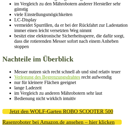
im Vergleich zu den Mährobotern anderer Hersteller sehr
günstig
viele Einstellungsmögichkeiten
LC-Display
vermeidet Spurrillen, da er bei der Rückfahrt zur Ladestation
immer einen leicht versetzten Weg nimmt
besitzt eine elektronische Sicherheitssperre, die dafür sorgt,
dass die rotierenden Messer sofort nach einem Anheben
stoppen
Nachteile im Überblick
Messer nutzen sich recht schnell ab und sind relativ teuer
Verlegung des Begrenzungsdrahtes
recht aufwendig
nur für kleinere Flächen geeignet
lange Ladezeit
im Vergleich zu anderen Mährobotern sehr laut
Bedienung nicht wirklich intuitiv
Jetzt den WOLF-Garten ROBO SCOOTER 500
Rasenroboter bei Amazon.de ansehen – hier klicken