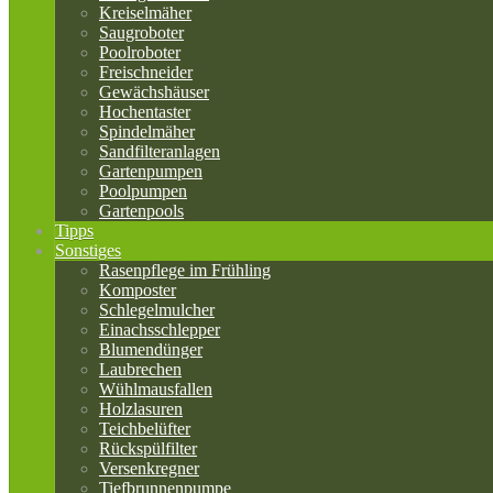
Kreiselmäher
Saugroboter
Poolroboter
Freischneider
Gewächshäuser
Hochentaster
Spindelmäher
Sandfilteranlagen
Gartenpumpen
Poolpumpen
Gartenpools
Tipps
Sonstiges
Rasenpflege im Frühling
Komposter
Schlegelmulcher
Einachsschlepper
Blumendünger
Laubrechen
Wühlmausfallen
Holzlasuren
Teichbelüfter
Rückspülfilter
Versenkregner
Tiefbrunnenpumpe