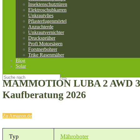
Insektenschutztüren
Elektroschubkarren
Unkrautvlies
Pflasterfugenmörtel
Anzuchterde
Unkrautvernichter
Drucksprüher
Profi Motorsägen
Forstnerbohrer
Trike Rasenmäher
Blog
Solar
MAMMOTION LUBA 2 AWD 3000 R
Kaufberatung 2026
Zu Amazon.de
Typ
Mähroboter