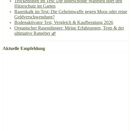
Trockenrasen im Test: Die ungeschönte Wahrheit über den
Hitzeschutz im Garten
Rasenkalk im Test: Die Geheimwaffe gegen Moos oder reine
Geldverschwendung?
Bodenaktivator Test, Vergleich & Kaufberatung 2026
Organischer Rasendünger: Meine Erfahrungen, Tests & der
ultimative Ratgeber 🌿
Aktuelle Empfehlung