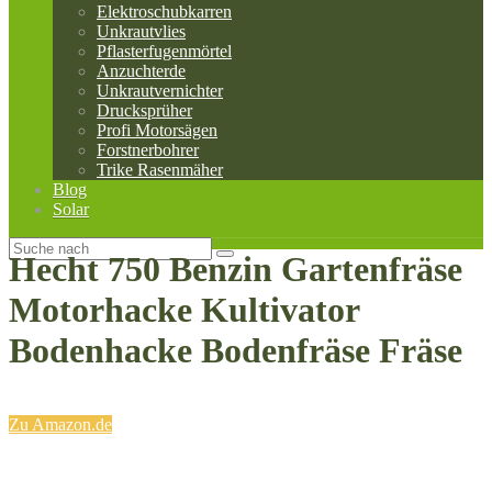
Elektroschubkarren
Unkrautvlies
Pflasterfugenmörtel
Anzuchterde
Unkrautvernichter
Drucksprüher
Profi Motorsägen
Forstnerbohrer
Trike Rasenmäher
Blog
Solar
Hecht 750 Benzin Gartenfräse
Motorhacke Kultivator
Bodenhacke Bodenfräse Fräse
Zu Amazon.de