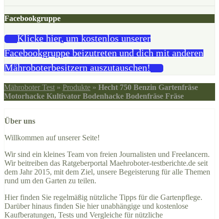
Facebookgruppe
Klicke hier, um kostenlos unserer
Facebookgruppe beizutreten und dich mit anderen
Mähroboterbesitzern auszutauschen!
Mähroboter Test
»
Produkte
»
Hecht 750 Benzin Gartenfräse
Motorhacke Kultivator Bodenhacke Bodenfräse Fräse
Über uns
Willkommen auf unserer Seite!
Wir sind ein kleines Team von freien Journalisten und Freelancern.
Wir beitreiben das Ratgeberportal Maehroboter-testberichte.de seit
dem Jahr 2015, mit dem Ziel, unsere Begeisterung für alle Themen
rund um den Garten zu teilen.
Hier finden Sie regelmäßig nützliche Tipps für die Gartenpflege.
Darüber hinaus finden Sie hier unabhängige und kostenlose
Kaufberatungen, Tests und Vergleiche für nützliche