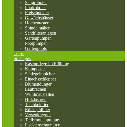
Saugroboter
Poolroboter
Freischneider
Gewächshäuser
Hochentaster
Spindelmäher
Sandfilteranlagen
Gartenpumpen
Poolpumpen
Gartenpools
Tipps
Sonstiges
Rasenpflege im Frühling
Komposter
Schlegelmulcher
Einachsschlepper
Blumendünger
Laubrechen
Wühlmausfallen
Holzlasuren
Teichbelüfter
Rückspülfilter
Versenkregner
Tiefbrunnenpumpe
Insektenschutztüren