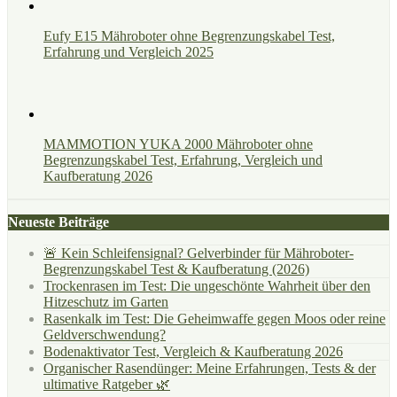
Eufy E15 Mähroboter ohne Begrenzungskabel Test,
Erfahrung und Vergleich 2025
MAMMOTION YUKA 2000 Mähroboter ohne
Begrenzungskabel Test, Erfahrung, Vergleich und
Kaufberatung 2026
Neueste Beiträge
🚨 Kein Schleifensignal? Gelverbinder für Mähroboter-
Begrenzungskabel Test & Kaufberatung (2026)
Trockenrasen im Test: Die ungeschönte Wahrheit über den
Hitzeschutz im Garten
Rasenkalk im Test: Die Geheimwaffe gegen Moos oder reine
Geldverschwendung?
Bodenaktivator Test, Vergleich & Kaufberatung 2026
Organischer Rasendünger: Meine Erfahrungen, Tests & der
ultimative Ratgeber 🌿