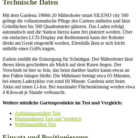
Technische Daten
Mit dem Gardena 19066-20 Mähroboter smart SILENO city 500
gelingt die vollautomatische Pflege des Gartens mühelos und lässt
Grünflächen bis 500 Quadratmeter glänzen. Das Laden erfolgt
automatisch und die Station hierzu kann frei platziert werden. Über
ein einfaches LCD-Display mit Bedienmenü kann der Roboter
direkt am Gerät eingestellt werden. Ebenfalls lässt er sich leicht
mithilfe eines Griffs tragen.
Zudem entfällt die Entsorgung für Schnittgut. Der Mähroboter lässt
dieses klein geschnitten als Mulch auf dem Rasen liegen. Der
Verschnitt ist hier so fein, das beim darüber laufen kaum etwas an
den Füßen hängen bleibt. Die Mähdauer beträgt etwa 65 Minuten,
bei einem Ladezyklus von rund 60 Minute. Gardena setzt beim
Akku auf einen Li-Ion. Bei maximaler Flächenleistung werden etwa
4 Kilowatt je Stunde verbraucht.
Weitere nützliche Gartenprodukte im Test und Vergleich:
Aufsitzrasenmäher Test
Blumendünger Test und Vergleich
Wühlmausfallen Test
Einsatz und Positionierung