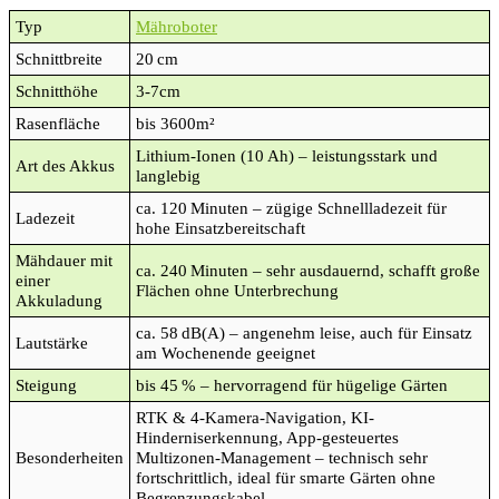
Typ
Mähroboter
Schnittbreite
20 cm
Schnitthöhe
3-7cm
Rasenfläche
bis 3600m²
Lithium-Ionen (10 Ah) – leistungsstark und
Art des Akkus
langlebig
ca. 120 Minuten – zügige Schnellladezeit für
Ladezeit
hohe Einsatzbereitschaft
Mähdauer mit
ca. 240 Minuten – sehr ausdauernd, schafft große
einer
Flächen ohne Unterbrechung
Akkuladung
ca. 58 dB(A) – angenehm leise, auch für Einsatz
Lautstärke
am Wochenende geeignet
Steigung
bis 45 % – hervorragend für hügelige Gärten
RTK & 4-Kamera-Navigation, KI-
Hinderniserkennung, App-gesteuertes
Besonderheiten
Multizonen-Management – technisch sehr
fortschrittlich, ideal für smarte Gärten ohne
Begrenzungskabel