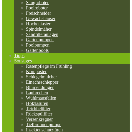
Saugroboter
Poolroboter
Freischneider
Gewächshäuser
Hochentaster
Spindelmäher
Sandfilteranlagen
Gartenpumpen
Poolpumpen
Gartenpools
Tipps
Sonstiges
Rasenpflege im Frühling
Komposter
Schlegelmulcher
Einachsschlepper
Blumendünger
Laubrechen
Wühlmausfallen
Holzlasuren
Teichbelüfter
Rückspülfilter
Versenkregner
Tiefbrunnenpumpe
Insektenschutztüren