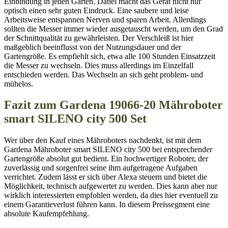
Einbindung in jeden Garten. Dabei macht das Gerät nicht nur
optisch einen sehr guten Eindruck. Eine saubere und leise
Arbeitsweise entspannen Nerven und sparen Arbeit. Allerdings
sollten die Messer immer wieder ausgetauscht werden, um den Grad
der Schnittqualität zu gewährleisten. Der Verschleiß ist hier
maßgeblich beeinflusst von der Nutzungsdauer und der
Gartengröße. Es empfiehlt sich, etwa alle 100 Stunden Einsatzzeit
die Messer zu wechseln. Dies muss allerdings im Einzelfall
entschieden werden. Das Wechseln an sich geht problem- und
mühelos.
Fazit zum Gardena 19066-20 Mähroboter
smart SILENO city 500 Set
Wer über den Kauf eines Mähroboters nachdenkt, ist mit dem
Gardena Mähroboter smart SILENO city 500 bei entsprechender
Gartengröße absolut gut bedient. Ein hochwertiger Roboter, der
zuverlässig und sorgenfrei seine ihm aufgetragene Aufgaben
verrichtet. Zudem lässt er sich über Alexa steuern und bietet die
Möglichkeit, technisch aufgewertet zu werden. Dies kann aber nur
wirklich interessierten empfohlen werden, da dies hier eventuell zu
einem Garantieverlust führen kann. In diesem Preissegment eine
absolute Kaufempfehlung.