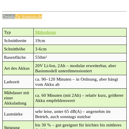
Details
Zu Amazon.de
Typ
Mähroboter
Schnittbreite
19cm
Schnitthöhe
3-6cm
Rasenfläche
550m²
20V Li-Ion, 2Ah – modular erweiterbar, aber
Art des Akkus
Basismodell unterdimensioniert
ca. 90–120 Minuten – in Ordnung, aber hängt
Ladezeit
vom Akku ab
Mähdauer mit
ca. 60 Minuten (mit 2Ah) – relativ kurz, größerer
einer
Akku empfehlenswert
Akkuladung
sehr leise, unter 65 dB(A) – angenehm im
Lautstärke
Betrieb, auch sonntags nutzbar
bis 30 % – gut geeignet für leichtes bis mittleres
Steigung