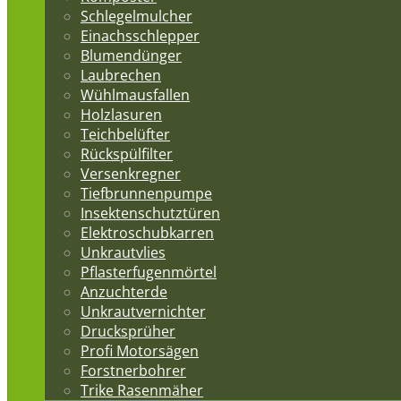
Schlegelmulcher
Einachsschlepper
Blumendünger
Laubrechen
Wühlmausfallen
Holzlasuren
Teichbelüfter
Rückspülfilter
Versenkregner
Tiefbrunnenpumpe
Insektenschutztüren
Elektroschubkarren
Unkrautvlies
Pflasterfugenmörtel
Anzuchterde
Unkrautvernichter
Drucksprüher
Profi Motorsägen
Forstnerbohrer
Trike Rasenmäher