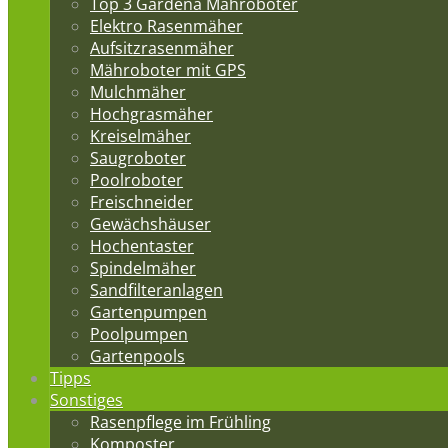
Top 3 Gardena Mähroboter
Elektro Rasenmäher
Aufsitzrasenmäher
Mähroboter mit GPS
Mulchmäher
Hochgrasmäher
Kreiselmäher
Saugroboter
Poolroboter
Freischneider
Gewächshäuser
Hochentaster
Spindelmäher
Sandfilteranlagen
Gartenpumpen
Poolpumpen
Gartenpools
Tipps
Sonstiges
Rasenpflege im Frühling
Komposter